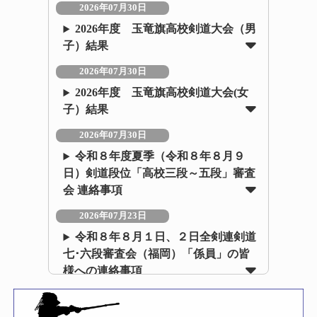
2026年07月30日
2026年度 玉竜旗高校剣道大会（男
子）結果
2026年07月30日
2026年度 玉竜旗高校剣道大会(女
子）結果
2026年07月30日
令和８年度夏季（令和８年８月９
日）剣道段位「高校三段～五段」審査
会 連絡事項
2026年07月23日
令和８年８月１日、２日全剣連剣道
七･六段審査会（福岡）「係員」の皆
様への連絡事項
2026年07月22日