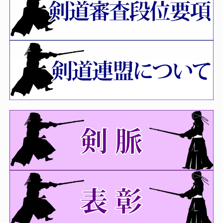
令和８年度夏季（令和８年８月９
日）剣道段位「高校三段～五段」審査
会係員の皆様へ連絡事項
2026年07月22日
剣道称号「錬士・教士」審査会につ
いて
2026年07月09日
令和８年度 福岡県剣道講習会（指
導法）について（再）
2026年07月08日
令和8年度 剣道夏季段位審査会（福
岡六・七、愛知八段） 受審者全剣連番
号および八段審査会受付時間
2026年06月22日
令和8年度福岡県剣道選手権大会、
第74回全日本剣道選手権大会県予選結