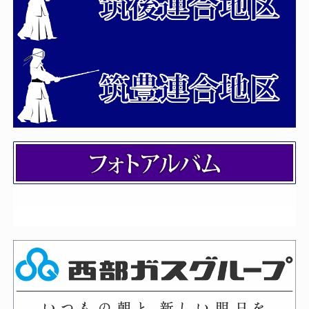
令和8年度国民スポーツ大会・西日
本各県対抗剣道大会選手候補選考会
「係員」への連絡事項
2026年04月06日
第163回 全剣連 社会体育指導員
（初級）養成講習会 開催案内
2026年04月03日
令和８年度 福岡県剣道講習会（審
判法）の開催について
2026年04月02日
令和８年度 第５６回福岡県剣道連
盟「武道祭」の「係員」へ連絡事項に
ついて
2026年03月27日
剣道八段審査会 受審者の受付時間
について