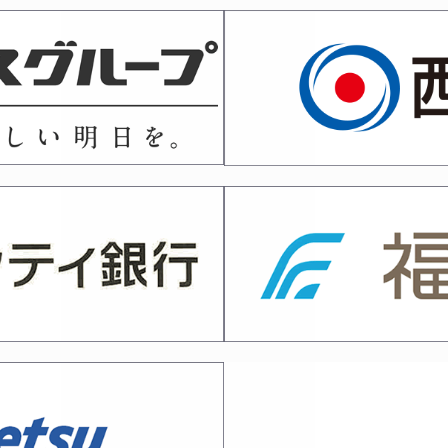
・西日本各県対抗剣道大会選手候補選考会実施について
いて
査会 審査申込書
六段審査会 受審者の皆様へ
日 六段・七段審査会（福岡）係員の皆様へのご連絡
～八段）審査会について
月８日）剣道段位「高校三段～五段」審査会受審者の皆様へ