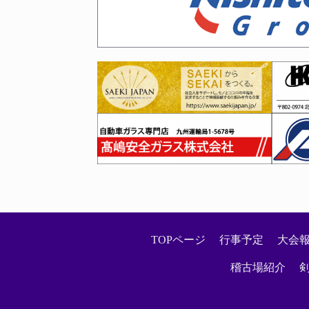
2026年01月27日
令和８年２月～３月六段・七
2026年01月23日
映画館だよ全員集合！剣道ま
2026年01月22日
剣道称号「錬士・教士」審査
2026年01月20日
第７４回福岡県地域対抗剣道
2026年01月20日
令和７年度冬季（令和８年２
TOPページ
行事予定
大会
2026年01月16日
稽古場紹介
お知らせ
2026年01月15日