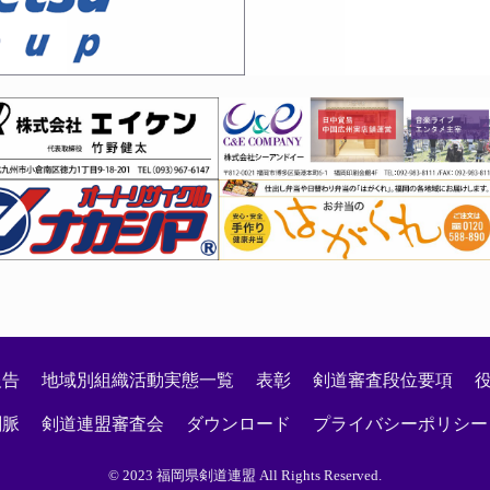
段審査会 見学者の登録について
つり！
会について
大会実施に関するご案内
月８日）剣道段位「高校三段～五段」審査会係員の皆様へご連
報告
地域別組織活動実態一覧
表彰
剣道審査段位要項
剣脈
剣道連盟審査会
ダウンロード
プライバシーポリシー
© 2023 福岡県剣道連盟 All Rights Reserved.