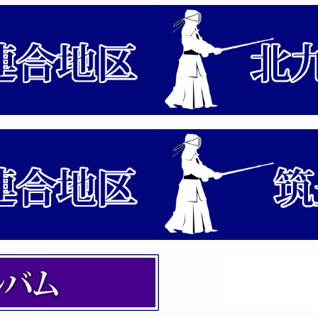
方法
・西日本各県対抗剣道大会選手候補選考会 「係員」への連絡
指導員（初級）養成講習会 開催案内
会（審判法）の開催について
剣道連盟「武道祭」の「係員」へ連絡事項について
付時間について
の開催について