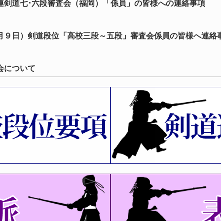
連剣道七･六段審査会（福岡）「係員」の皆様への連絡事項
月９日）剣道段位「高校三段～五段」審査会係員の皆様へ連絡
会について
会（指導法）について（再）
会（福岡六・七、愛知八段） 受審者全剣連番号および八段審査
会、第74回全日本剣道選手権大会県予選結果について
大会、第65回全日本女子剣道選手権大会県予選 結果について