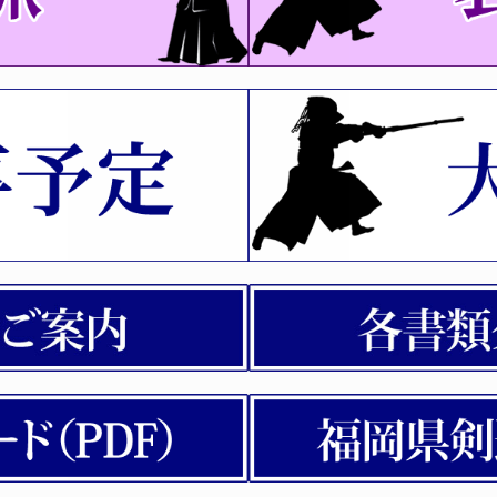
大会及び福岡県女子剣道選手権大会の「係員」へ連絡事項につ
高校三段～五段）開催案内
講習会
・｢宮城県｣、剣道八段審査会「愛知県」の実施について
会（京都六・七・八段、愛知六・七） 受審者全剣連番号一覧
を掲載いたしました。※PDF