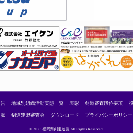
段審査会 見学者の登録について
つり！
会について
大会実施に関するご案内
月８日）剣道段位「高校三段～五段」審査会係員の皆様へご連
報告
地域別組織活動実態一覧
表彰
剣道審査段位要項
剣脈
剣道連盟審査会
ダウンロード
プライバシーポリシー
© 2023 福岡県剣道連盟 All Rights Reserved.