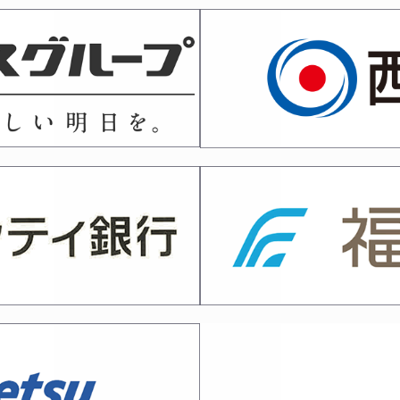
・西日本各県対抗剣道大会選手候補選考会実施について
いて
査会 審査申込書
六段審査会 受審者の皆様へ
日 六段・七段審査会（福岡）係員の皆様へのご連絡
～八段）審査会について
月８日）剣道段位「高校三段～五段」審査会受審者の皆様へ