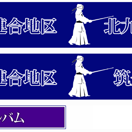
方法
・西日本各県対抗剣道大会選手候補選考会 「係員」への連絡
指導員（初級）養成講習会 開催案内
会（審判法）の開催について
剣道連盟「武道祭」の「係員」へ連絡事項について
付時間について
の開催について