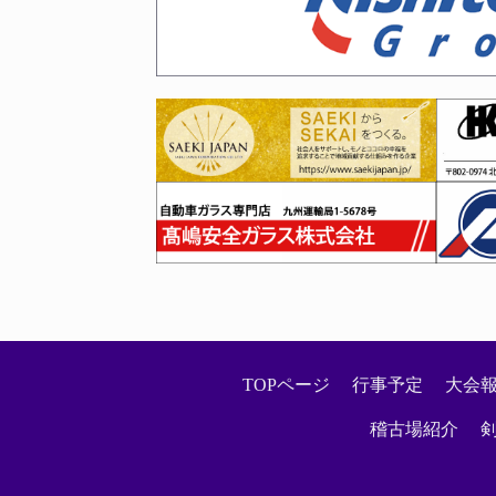
2026年01月27日
令和８年２月～３月六段・七
2026年01月23日
映画館だよ全員集合！剣道ま
2026年01月22日
剣道称号「錬士・教士」審査
2026年01月20日
第７４回福岡県地域対抗剣道
2026年01月20日
令和７年度冬季（令和８年２
TOPページ
行事予定
大会
2026年01月16日
稽古場紹介
お知らせ
2026年01月15日