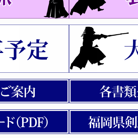
大会及び福岡県女子剣道選手権大会の「係員」へ連絡事項につ
高校三段～五段）開催案内
講習会
・｢宮城県｣、剣道八段審査会「愛知県」の実施について
会（京都六・七・八段、愛知六・七） 受審者全剣連番号一覧
を掲載いたしました。※PDF