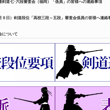
連剣道七･六段審査会（福岡）「係員」の皆様への連絡事項
月９日）剣道段位「高校三段～五段」審査会係員の皆様へ連絡
会について
会（指導法）について（再）
会（福岡六・七、愛知八段） 受審者全剣連番号および八段審査
会、第74回全日本剣道選手権大会県予選結果について
大会、第65回全日本女子剣道選手権大会県予選 結果について