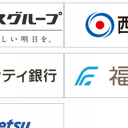
・西日本各県対抗剣道大会選手候補選考会実施について
いて
査会 審査申込書
六段審査会 受審者の皆様へ
日 六段・七段審査会（福岡）係員の皆様へのご連絡
～八段）審査会について
月８日）剣道段位「高校三段～五段」審査会受審者の皆様へ