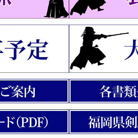
大会及び福岡県女子剣道選手権大会の「係員」へ連絡事項につ
高校三段～五段）開催案内
講習会
・｢宮城県｣、剣道八段審査会「愛知県」の実施について
会（京都六・七・八段、愛知六・七） 受審者全剣連番号一覧
を掲載いたしました。※PDF