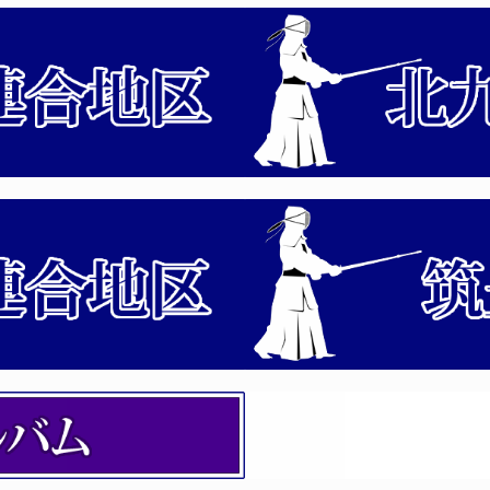
方法
・西日本各県対抗剣道大会選手候補選考会 「係員」への連絡
指導員（初級）養成講習会 開催案内
会（審判法）の開催について
剣道連盟「武道祭」の「係員」へ連絡事項について
付時間について
の開催について