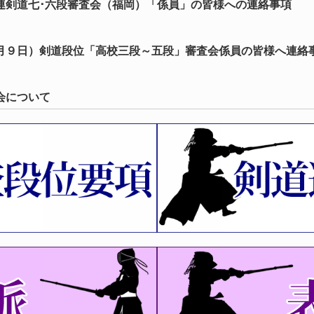
連剣道七･六段審査会（福岡）「係員」の皆様への連絡事項
月９日）剣道段位「高校三段～五段」審査会係員の皆様へ連絡
会について
会（指導法）について（再）
会（福岡六・七、愛知八段） 受審者全剣連番号および八段審査
会、第74回全日本剣道選手権大会県予選結果について
大会、第65回全日本女子剣道選手権大会県予選 結果について