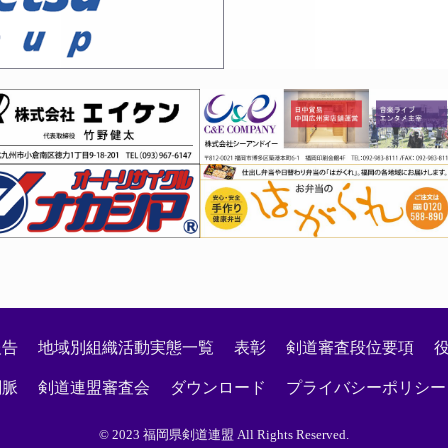
段審査会 見学者の登録について
つり！
会について
大会実施に関するご案内
月８日）剣道段位「高校三段～五段」審査会係員の皆様へご連
報告
地域別組織活動実態一覧
表彰
剣道審査段位要項
剣脈
剣道連盟審査会
ダウンロード
プライバシーポリシー
© 2023 福岡県剣道連盟 All Rights Reserved.