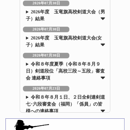
2026年07月30日
2026年度 玉竜旗高校剣道大会（男
子）結果
2026年07月30日
2026年度 玉竜旗高校剣道大会(女
子）結果
2026年07月30日
令和８年度夏季（令和８年８月９
日）剣道段位「高校三段～五段」審査
会 連絡事項
2026年07月23日
令和８年８月１日、２日全剣連剣道
七･六段審査会（福岡）「係員」の皆
様への連絡事項
2026年07月22日